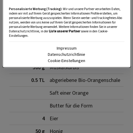
Personalisierte Werbung (Tracking):
Wir und unsere Partner verarbeiten Daten,
indem wir mit auf Ihrem Gerät gespeicherten Informationen Profile erstellen, um
SPEICHERN
DRUCKEN
personalisierte Werbung auszuspielen. Wenn Sie ein werbe– und trackingfreies Abo
nutzen, werden von uns keine auf Ihrem Gerät gespeicherten Informationen für
personalisierte Werbung verwendet. Weitere Informationen finden Sie in unserer
Datenschutzrichtlinie, in der
Liste unserer Partner
sowie in den Cookie-
Einstellungen.
Zutaten
Impressum
Datenschutzrichtlinie
Cookie-Einstellungen
300 g
Muskatkürbis
0.5 TL
abgeriebene Bio-Orangenschale
Saft einer Orange
Butter für die Form
4
Eier
50 g
Honig