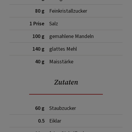
80 g
Feinkristallzucker
1 Prise
Salz
100 g
gemahlene Mandeln
140 g
glattes Mehl
40 g
Maisstärke
Zutaten
60 g
Staubzucker
0.5
Eiklar