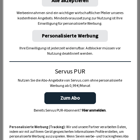
Alle akzeptieren
Anzeige
Werbeeinnahmen sind ein wichtiger wirtschaftlicher Pfeiler unseres
kostenfreien Angebots. Mindestvoraussetzung zur Nutzung ist Ihre
Einwilligung für personalisierte Werbung.
Personalisierte Werbung
Ihre Einwilligung ist jederzeit widerrufbar. Adblocker müssen vor
Nutzung deaktiviert werden.
Servus PUR
Nutzen Sie die Abo-Angebote von Servus.com ohne personalisierte
Werbung ab 0,99 €/Monat
Zum Abo
Bereits Servus PUR-Abonnent?
Hier anmelden
.
Personalisierte Werbung (Tracking):
Wir und unsere Partner verarbeiten Daten,
indem wir mit auf Ihrem Gerät gespeicherten Informationen Profile erstellen, um
SPEICHERN
DRUCKEN
personalisierte Werbung auszuspielen. Wenn Sie ein werbe– und trackingfreies Abo