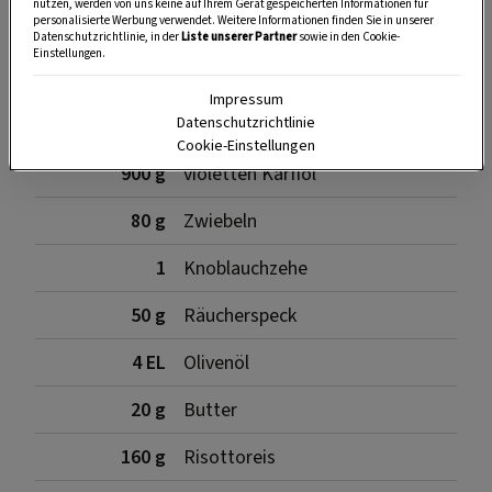
nutzen, werden von uns keine auf Ihrem Gerät gespeicherten Informationen für
personalisierte Werbung verwendet. Weitere Informationen finden Sie in unserer
Datenschutzrichtlinie, in der
Liste unserer Partner
sowie in den Cookie-
Einstellungen.
Zutaten
Impressum
Datenschutzrichtlinie
Cookie-Einstellungen
900 g
violetten Karfiol
80 g
Zwiebeln
1
Knoblauchzehe
50 g
Räucherspeck
4 EL
Olivenöl
20 g
Butter
160 g
Risottoreis