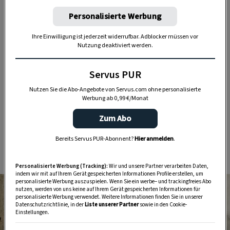
Waldviertel, wo nachweislich seit 1280 Mohn
Personalisierte Werbung
angebaut wird. Laut Botaniker und Benediktiner
Ihre Einwilligung ist jederzeit widerrufbar. Adblocker müssen vor
Walahfrid Strabo (808–849) soll der Mohn seinen
Nutzung deaktiviert werden.
Namen vom Geräusch des Kauens haben, köstlich
sind die Mohnsamen in Grau, Weiß oder Blau auf
Servus PUR
jeden Fall. Gerade in Kombination mit der
Nutzen Sie die Abo-Angebote von Servus.com ohne personalisierte
süßlichen Säure von Äpfeln können sie ihr
Werbung ab 0,99 €/Monat
nussiges Aroma voll ausspielen.
Zum Rezept
Zum Abo
Bereits Servus PUR-Abonnent?
Hier anmelden
.
2. Uhudler Schokoladekuchen
Personalisierte Werbung (Tracking):
Wir und unsere Partner verarbeiten Daten,
indem wir mit auf Ihrem Gerät gespeicherten Informationen Profile erstellen, um
personalisierte Werbung auszuspielen. Wenn Sie ein werbe– und trackingfreies Abo
nutzen, werden von uns keine auf Ihrem Gerät gespeicherten Informationen für
personalisierte Werbung verwendet. Weitere Informationen finden Sie in unserer
Datenschutzrichtlinie, in der
Liste unserer Partner
sowie in den Cookie-
Einstellungen.