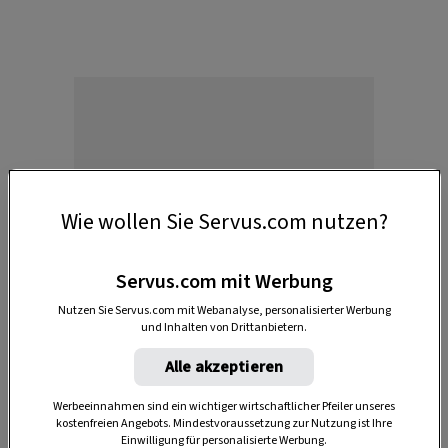
Anzeige
Wie wollen Sie Servus.com nutzen?
Servus.com mit Werbung
Nutzen Sie Servus.com mit Webanalyse, personalisierter Werbung
und Inhalten von Drittanbietern.
Alle akzeptieren
Werbeeinnahmen sind ein wichtiger wirtschaftlicher Pfeiler unseres
Die Küche der k. u. k. Monarchie kennt viele
kostenfreien Angebots. Mindestvoraussetzung zur Nutzung ist Ihre
Rezepte mit Mohn, vor allem aus dem
Einwilligung für personalisierte Werbung.