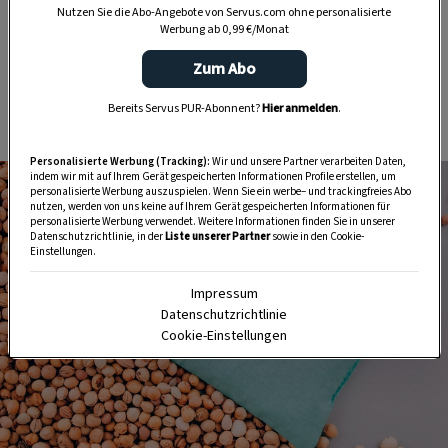
Nutzen Sie die Abo-Angebote von Servus.com ohne personalisierte
Etwa 300–400 g der sauberen, völlig trockenen
Werbung ab 0,99 €/Monat
Kerne in ein Leinen- oder Baumwollsäckchen
Zum Abo
geben und zunähen oder mit einem Band fest
Bereits Servus PUR-Abonnent?
Hier anmelden
.
verschließen – fertig.
Personalisierte Werbung (Tracking):
Wir und unsere Partner verarbeiten Daten,
indem wir mit auf Ihrem Gerät gespeicherten Informationen Profile erstellen, um
personalisierte Werbung auszuspielen. Wenn Sie ein werbe– und trackingfreies Abo
nutzen, werden von uns keine auf Ihrem Gerät gespeicherten Informationen für
personalisierte Werbung verwendet. Weitere Informationen finden Sie in unserer
Datenschutzrichtlinie, in der
Liste unserer Partner
sowie in den Cookie-
Einstellungen.
Impressum
Datenschutzrichtlinie
Cookie-Einstellungen