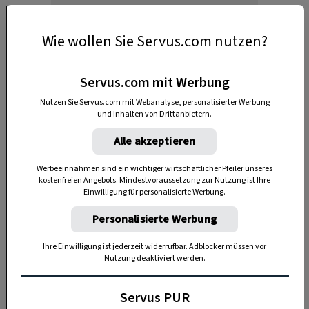
Wie wollen Sie Servus.com nutzen?
Servus.com mit Werbung
So wird’s gemacht
Nutzen Sie Servus.com mit Webanalyse, personalisierter Werbung
und Inhalten von Drittanbietern.
Kirschkerne sammeln, trocknen und von
Fruchtfleischresten befreien.
Alle akzeptieren
Werbeeinnahmen sind ein wichtiger wirtschaftlicher Pfeiler unseres
Einige Minuten auskochen, danach an der
kostenfreien Angebots. Mindestvoraussetzung zur Nutzung ist Ihre
Sonne oder im Backofen bei ca. 60 °C trocknen.
Einwilligung für personalisierte Werbung.
Personalisierte Werbung
Fruchtfleischreste, die bereits eingetrocknet
sind, lassen sich so entfernen: Kerne in einen
Ihre Einwilligung ist jederzeit widerrufbar. Adblocker müssen vor
kleinen Wäschesack geben und auf der
Nutzung deaktiviert werden.
Tischplatte kräftig hin und her rollen, bis sich
Servus PUR
die Verunreinigungen gelöst haben.