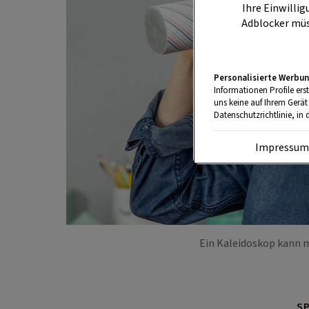
Ihre Einwillig
Adblocker müs
Personalisierte Werbun
Informationen Profile ers
uns keine auf Ihrem Gerät
Datenschutzrichtlinie, in 
Impressu
Ein Kaleidoskop kann m
S