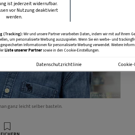
ung ist jederzeit widerrufbar.
sen vor Nutzung deaktiviert
werden.
g (Tracking):
Wir und unsere Partner verarbeiten Daten, indem wir mit auf Ihrem Ge
tellen, um personalisierte Werbung auszuspielen. Wenn Sie ein werbe– und trackingf
 gespeicherten Informationen für personalisierte Werbung verwendet. Weitere Informa
der
Liste unserer Partner
sowie in den Cookie-Einstellungen.
m
Datenschutzrichtlinie
Cookie-
Foto: Michaela Gabler
an ganz leicht selber basteln.
PEICHERN