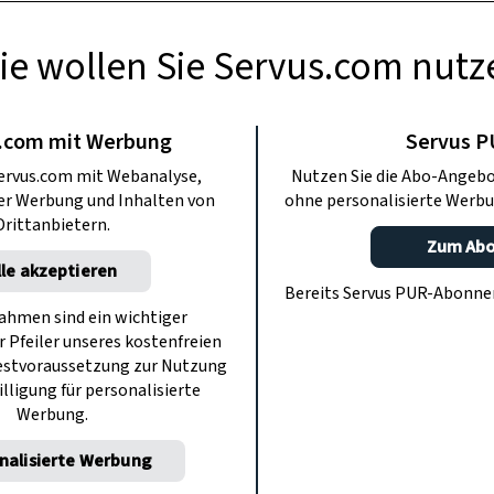
ie wollen Sie Servus.com nutz
BERMACHEN
eidoskop basteln
.com mit Werbung
Servus 
ervus.com mit Webanalyse,
Nutzen Sie die Abo-Angebo
ter Werbung und Inhalten von
ohne personalisierte Werbu
ie Muster aus, die in dieser Röhre
Drittanbietern.
s ist wie das andere.
Zum Ab
lle akzeptieren
Bereits Servus PUR-Abonn
hmen sind ein wichtiger
r Pfeiler unseres kostenfreien
estvoraussetzung zur Nutzung
illigung für personalisierte
Werbung.
nalisierte Werbung