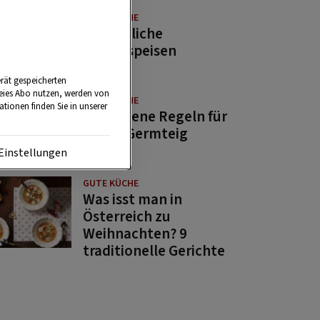
GUTE KÜCHE
11 köstliche
Fastenspeisen
rät gespeicherten
reies Abo nutzen, werden von
GUTE KÜCHE
tionen finden Sie in unserer
10 goldene Regeln für
guten Germteig
Einstellungen
GUTE KÜCHE
Was isst man in
Österreich zu
Weihnachten? 9
traditionelle Gerichte