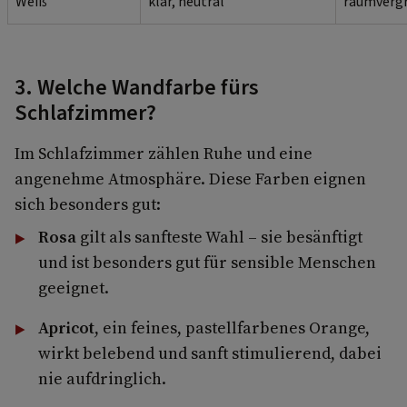
Weiß
klar, neutral
raumverg
3. Welche Wandfarbe fürs
Schlafzimmer?
Im Schlafzimmer zählen Ruhe und eine
angenehme Atmosphäre. Diese Farben eignen
sich besonders gut:
Rosa
gilt als sanfteste Wahl – sie besänftigt
und ist besonders gut für sensible Menschen
geeignet.
Apricot
, ein feines, pastellfarbenes Orange,
wirkt belebend und sanft stimulierend, dabei
nie aufdringlich.