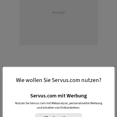
Anzeige
1. Was Wandfarben optisch und
Wie wollen Sie Servus.com nutzen?
atmosphärisch bewirken können
Nicht nur draußen, auch in unserem Zuhause
Servus.com mit Werbung
entfalten Farben ihre Wirkung. Sie können dafür
Nutzen Sie Servus.com mit Webanalyse, personalisierter Werbung
und Inhalten von Drittanbietern.
verantwortlich sein, ob wir uns wohl oder
unruhig fühlen – und sie verändern, wie groß,