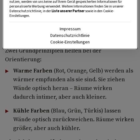
Tipps und Tricks für Garten, Terrasse, Balkon- und
nutzen, werden von uns keine auf Ihrem Gerät gespeicherten Informationen für
personalisierte Werbung verwendet. Weitere Informationen finden Sie in unserer
Zimmerpflanzen.
Datenschutzrichtlinie, in der
Liste unserer Partner
sowie in den Cookie-
Einstellungen.
HIER MEHR ERFAHREN
Impressum
Datenschutzrichtlinie
Cookie-Einstellungen
Zwei Grundprinzipien helfen bei der
Orientierung:
Warme Farben
(Rot, Orange, Gelb) werden als
wärmer empfunden als sie sind. Sie ziehen
Wände optisch heran – Räume wirken
dadurch intimer, aber auch kleiner.
Kühle Farben
(Blau, Grün, Türkis) lassen
Wände optisch zurückweichen. Räume wirken
größer, aber auch kühler.