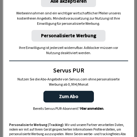
Alle akzeptieren
hell oder warm ein Raum wirkt.
Werbeeinnahmen sind ein wichtiger wirtschaftlicher Pfeiler unseres
kostenfreien Angebots. Mindestvoraussetzung zur Nutzung ist Ihre
Einwilligung für personalisierte Werbung.
Personalisierte Werbung
Ihre Einwilligung ist jederzeit widerrufbar. Adblocker müssen vor
Nutzung deaktiviert werden.
Servus PUR
Nutzen Sie die Abo-Angebote von Servus.com ohne personalisierte
Werbung ab 0,99 €/Monat
Zum Abo
„Servus Garten“ auf WhatsApp
Bereits Servus PUR-Abonnent?
Hier anmelden
.
Nutzen Sie WhatsApp auf Ihrem Handy und lieben es, auf
dem Balkon, der Terrasse oder im Garten zu werkeln? In
Personalisierte Werbung (Tracking):
Wir und unsere Partner verarbeiten Daten,
indem wir mit auf Ihrem Gerät gespeicherten Informationen Profile erstellen, um
unserem kostenlosen WhatsApp-Kanal finden Sie täglich
personalisierte Werbung auszuspielen. Wenn Sie ein werbe– und trackingfreies Abo