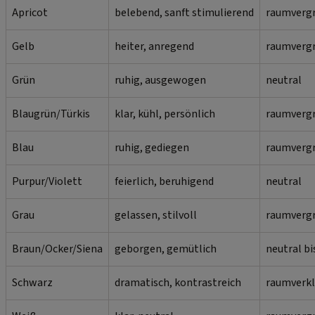
Apricot
belebend, sanft stimulierend
raumverg
Gelb
heiter, anregend
raumvergr
Grün
ruhig, ausgewogen
neutral
Blaugrün/Türkis
klar, kühl, persönlich
raumverg
Blau
ruhig, gediegen
raumvergr
Purpur/Violett
feierlich, beruhigend
neutral
Grau
gelassen, stilvoll
raumverg
Braun/Ocker/Siena
geborgen, gemütlich
neutral b
Schwarz
dramatisch, kontrastreich
raumverkl