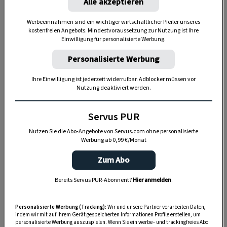
Alle akzeptieren
Der Plan ging auf und die Erschließung des
Werbeeinnahmen sind ein wichtiger wirtschaftlicher Pfeiler unseres
kostenfreien Angebots. Mindestvoraussetzung zur Nutzung ist Ihre
Gebietes konnte in großen Schritten
Einwilligung für personalisierte Werbung.
voranschreiten: Schon 1929 wurde der
Personalisierte Werbung
Verkehrsverein Ischgl ins Leben gerufen, 1930
die erste Skischule gegründet und 1950 der erste
Ihre Einwilligung ist jederzeit widerrufbar. Adblocker müssen vor
Nutzung deaktiviert werden.
Lift gebaut. Seitdem wurden die Anlagen Jahr für
Jahr erweitert. Das Skigebiet Silvretta Arena
Servus PUR
gehört mittlerweile zu den modernsten der Welt
und zieht immer mehr internationale Gäste in
Nutzen Sie die Abo-Angebote von Servus.com ohne personalisierte
Werbung ab 0,99 €/Monat
seinen Bann.
Zum Abo
Und es gibt viele weitere Gründe, das Paznaun zu
besuchen:
Bereits Servus PUR-Abonnent?
Hier anmelden
.
Personalisierte Werbung (Tracking):
Wir und unsere Partner verarbeiten Daten,
1. Die Gemeinde See – das Tor zum
indem wir mit auf Ihrem Gerät gespeicherten Informationen Profile erstellen, um
personalisierte Werbung auszuspielen. Wenn Sie ein werbe– und trackingfreies Abo