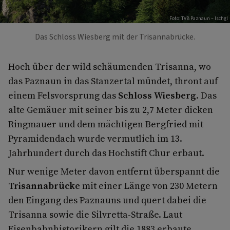
Foto: TVB Paznaun – Ischgl
Das Schloss Wiesberg mit der Trisannabrücke.
Hoch über der wild schäumenden Trisanna, wo
das Paznaun in das Stanzertal mündet, thront auf
einem Felsvorsprung das
Schloss Wiesberg
. Das
alte Gemäuer mit seiner bis zu 2,7 Meter dicken
Ringmauer und dem mächtigen Bergfried mit
Pyramidendach wurde vermutlich im 13.
Jahrhundert durch das Hochstift Chur erbaut.
Nur wenige Meter davon entfernt überspannt die
Trisannabrücke
mit einer Länge von 230 Metern
den Eingang des Paznauns und quert dabei die
Trisanna sowie die Silvretta-Straße. Laut
Eisenbahnhistorikern gilt die 1883 erbaute