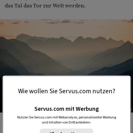
das Tal das Tor zur Welt werden.
Wie wollen Sie Servus.com nutzen?
Servus.com mit Werbung
Foto: TVB Paznaun-Ischgl
Nutzen Sie Servus.com mit Webanalyse, personalisierter Werbung
Der Beginn eines Abenteuers – am Mittagskopf im
und Inhalten von Drittanbietern.
Paznaun.