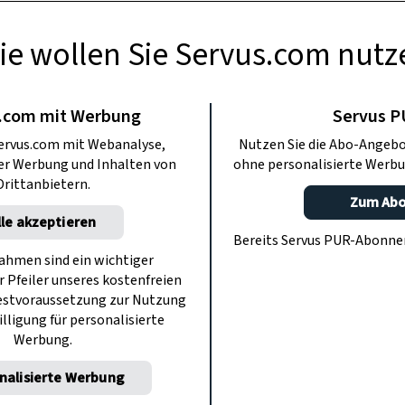
ie wollen Sie Servus.com nutz
TE KÜCHE
ssbäuerin -
.com mit Werbung
Servus 
ervus.com mit Webanalyse,
Nutzen Sie die Abo-Angebo
rschätze
ter Werbung und Inhalten von
ohne personalisierte Werbu
Drittanbietern.
Zum Ab
lle akzeptieren
jeder Faser. Die Mostviertlerin ist
Bereits Servus PUR-Abonn
rin und Vize-Grillweltmeisterin – und
hmen sind ein wichtiger
r Pfeiler unseres kostenfreien
rlicher Küche. Jetzt bei ServusTV On.
estvoraussetzung zur Nutzung
illigung für personalisierte
Werbung.
nalisierte Werbung