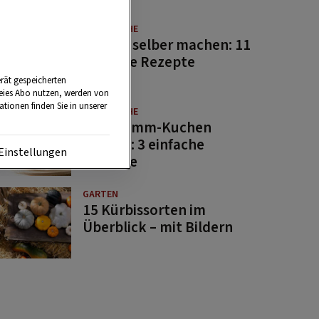
GUTE KÜCHE
Saucen selber machen: 11
beliebte Rezepte
rät gespeicherten
reies Abo nutzen, werden von
tionen finden Sie in unserer
GUTE KÜCHE
Osterlamm-Kuchen
backen: 3 einfache
Einstellungen
Rezepte
GARTEN
15 Kürbissorten im
Überblick – mit Bildern