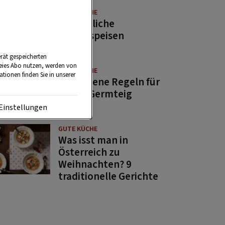
GUTE KÜCHE
11 köstliche
Fastenspeisen
rät gespeicherten
reies Abo nutzen, werden von
GUTE KÜCHE
tionen finden Sie in unserer
10 goldene Regeln für
guten Germteig
Einstellungen
GUTE KÜCHE
Was isst man in
Österreich zu
Weihnachten? 9
traditionelle Gerichte