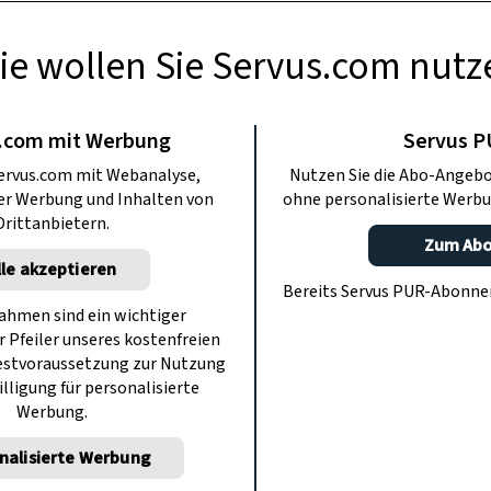
ie wollen Sie Servus.com nutz
BERMACHEN
mit Murmeln und
.com mit Werbung
Servus 
ervus.com mit Webanalyse,
Nutzen Sie die Abo-Angebo
einen
ter Werbung und Inhalten von
ohne personalisierte Werbu
Drittanbietern.
Zum Ab
lle akzeptieren
nd andere Insekten haben Durst. Wir
Bereits Servus PUR-Abonn
rtenfreunde eine kleine Wassertränke
hmen sind ein wichtiger
r Pfeiler unseres kostenfreien
ätzen und Sitzmöglichkeiten.
estvoraussetzung zur Nutzung
illigung für personalisierte
Werbung.
nalisierte Werbung