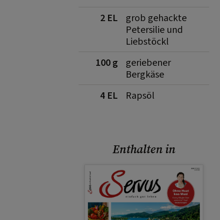
2 EL
grob gehackte
Petersilie und
Liebstöckl
100 g
geriebener
Bergkäse
4 EL
Rapsöl
Enthalten in