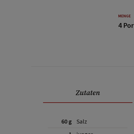
MENGE
4 Po
Zutaten
60 g
Salz