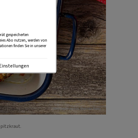
rät gespeicherten
reies Abo nutzen, werden von
tionen finden Sie in unserer
Einstellungen
Foto: Ingo Eisenhut, Alexander Rieder
Spitzkraut.