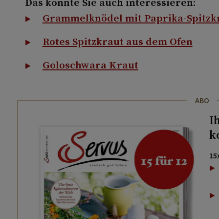
Das könnte Sie auch interessieren:
Grammelknödel mit Paprika-Spitzk
Rotes Spitzkraut aus dem Ofen
Goloschwara Kraut
ABO
I
k
15