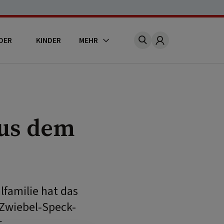
DER
KINDER
MEHR
Account
aus dem
familie hat das
a-Zwiebel-Speck-
.