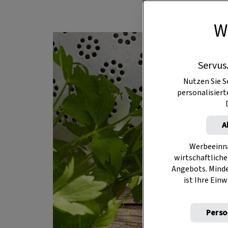
W
Servus
Nutzen Sie S
personalisier
A
Werbeeinna
wirtschaftliche
Angebots. Mind
ist Ihre Einw
Perso