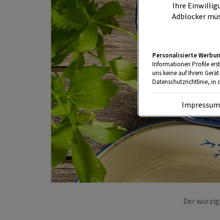
Ihre Einwillig
Adblocker müs
Personalisierte Werbun
Informationen Profile ers
uns keine auf Ihrem Gerät
Datenschutzrichtlinie, in 
Impressu
Der würzig