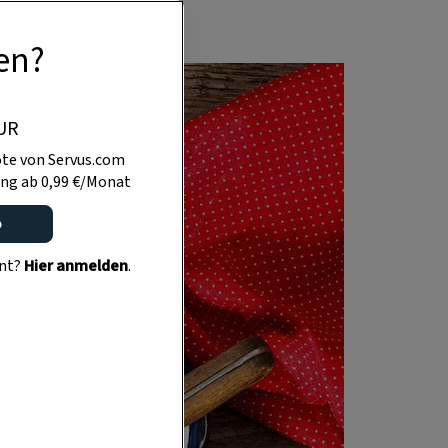
en?
UR
te von Servus.com
ng ab 0,99 €/Monat
o
ent?
Hier anmelden
.