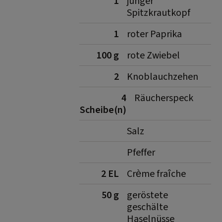
1
junger
Spitzkrautkopf
1
roter Paprika
100 g
rote Zwiebel
2
Knoblauchzehen
4
Räucherspeck
Scheibe(n)
Salz
Pfeffer
2 EL
Crème fraîche
50 g
geröstete
geschälte
Haselnüsse