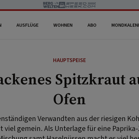
N
AUSFLÜGE
WOHNEN
ABO
MONDKALEN
HAUPTSPEISE
ckenes Spitzkraut 
Ofen
enständigen Verwandten aus der riesigen Kohl
t viel gemein. Als Unterlage für eine Paprik
Mischung samt Haselnüssen macht es viel her