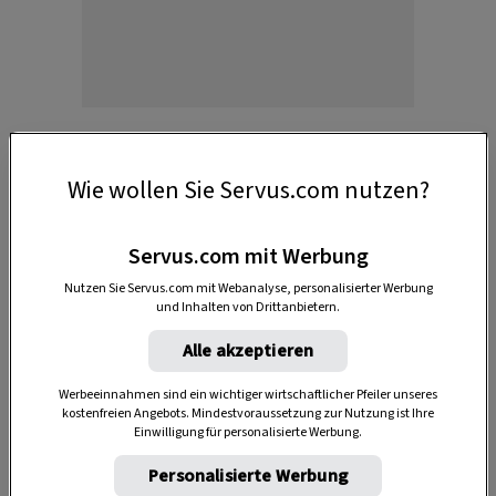
Wie wollen Sie Servus.com nutzen?
Während der Sommermonate bilden sich kleine
rote Beeren, die sich später
blauschwarz
Servus.com mit Werbung
verfärben. Sobald die kleinen Apfelfrüchte
Nutzen Sie Servus.com mit Webanalyse, personalisierter Werbung
beginnen, ihre Farbe zu wechseln, verwandelt
und Inhalten von Drittanbietern.
sich der ganze Strauch in ein
dekoratives rotes
Alle akzeptieren
Blättermeer
.
Die Fruchtstände der Apfelbeeren eignen sich
Werbeeinnahmen sind ein wichtiger wirtschaftlicher Pfeiler unseres
kostenfreien Angebots. Mindestvoraussetzung zur Nutzung ist Ihre
auch gemeinsam mit Hagebutten und
Einwilligung für personalisierte Werbung.
Schlehen wunderbar für
Herbststräuße
.
Personalisierte Werbung