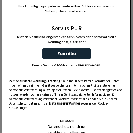
Ihre Einwilligung ist jederzeit widerrufbar. Adblocker müssen vor
Nutzung deaktiviert werden.
Servus PUR
Nutzen Sie die Abo-Angebote von Servus.com ohne personalisierte
Werbung ab 0,99 €/Monat
Zum Abo
Bereits Servus PUR-Abonnent?
Hier anmelden
.
„Servus Garten“ auf WhatsApp
Personalisierte Werbung (Tracking):
Wir und unsere Partner verarbeiten Daten,
indem wir mit auf Ihrem Gerät gespeicherten Informationen Profile erstellen, um
personalisierte Werbung auszuspielen. Wenn Sie ein werbe– und trackingfreies Abo
nutzen, werden von uns keine auf Ihrem Gerät gespeicherten Informationen für
Nutzen Sie WhatsApp auf Ihrem Handy und lieben es, auf
personalisierte Werbung verwendet. Weitere Informationen finden Sie in unserer
dem Balkon, der Terrasse oder im Garten zu werkeln? In
Datenschutzrichtlinie, in der
Liste unserer Partner
sowie in den Cookie-
Einstellungen.
unserem kostenlosen WhatsApp-Kanal finden Sie täglich
Tipps und Tricks für Garten, Terrasse, Balkon- und
Impressum
Zimmerpflanzen.
Datenschutzrichtlinie
Cookie-Einstellungen