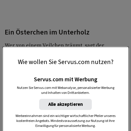
Ein Österchen im Unterholz
Wer von einem Veilchen träumt, sagt der
Volksmund, dem stehen eine interessante
Wie wollen Sie Servus.com nutzen?
Begegnung und das Wohlwollen einer Person
bevor. Ein solch
willkommenes Omen
herbeiführen lässt sich wohl am besten bei
Servus.com mit Werbung
einem Schläfchen in der Frühlingssonne –
Nutzen Sie Servus.com mit Webanalyse, personalisierter Werbung
und Inhalten von Drittanbietern.
angeregt durch den Veilchenduft aus der Wiese.
Alle akzeptieren
Werbeeinnahmen sind ein wichtiger wirtschaftlicher Pfeiler unseres
kostenfreien Angebots. Mindestvoraussetzung zur Nutzung ist Ihre
Einwilligung für personalisierte Werbung.