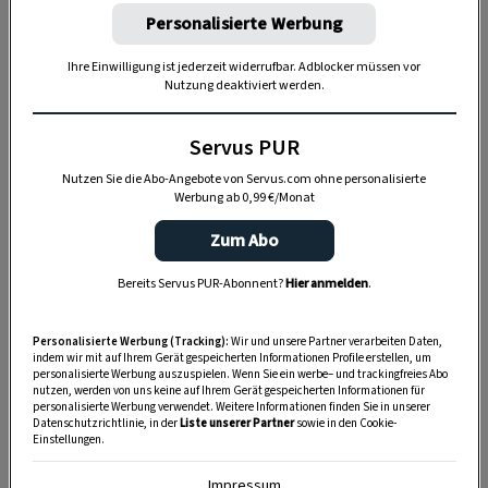
Personalisierte Werbung
Ihre Einwilligung ist jederzeit widerrufbar. Adblocker müssen vor
Nutzung deaktiviert werden.
Servus PUR
Nutzen Sie die Abo-Angebote von Servus.com ohne personalisierte
„Servus Garten“ auf WhatsApp
Werbung ab 0,99 €/Monat
Zum Abo
Nutzen Sie WhatsApp auf Ihrem Handy und lieben es, auf
dem Balkon, der Terrasse oder im Garten zu werkeln? In
Bereits Servus PUR-Abonnent?
Hier anmelden
.
unserem kostenlosen WhatsApp-Kanal finden Sie täglich
Tipps und Tricks für Garten, Terrasse, Balkon- und
Personalisierte Werbung (Tracking):
Wir und unsere Partner verarbeiten Daten,
Zimmerpflanzen.
indem wir mit auf Ihrem Gerät gespeicherten Informationen Profile erstellen, um
personalisierte Werbung auszuspielen. Wenn Sie ein werbe– und trackingfreies Abo
nutzen, werden von uns keine auf Ihrem Gerät gespeicherten Informationen für
personalisierte Werbung verwendet. Weitere Informationen finden Sie in unserer
HIER MEHR ERFAHREN
Datenschutzrichtlinie, in der
Liste unserer Partner
sowie in den Cookie-
Einstellungen.
Impressum