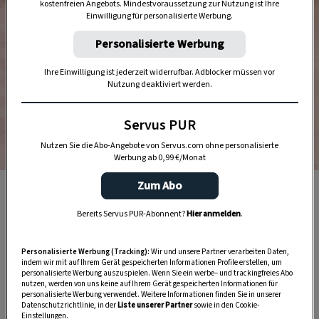
kostenfreien Angebots. Mindestvoraussetzung zur Nutzung ist Ihre
Einwilligung für personalisierte Werbung.
Personalisierte Werbung
Ihre Einwilligung ist jederzeit widerrufbar. Adblocker müssen vor
Nutzung deaktiviert werden.
Servus PUR
Nutzen Sie die Abo-Angebote von Servus.com ohne personalisierte
Werbung ab 0,99 €/Monat
Foto: Ingo Eisenhut
Zum Abo
In der Fülle stecken gedörrte Marillen und feiner
Räucherspeck.
Bereits Servus PUR-Abonnent?
Hier anmelden
.
Personalisierte Werbung (Tracking):
Wir und unsere Partner verarbeiten Daten,
3. Liachtbratl
indem wir mit auf Ihrem Gerät gespeicherten Informationen Profile erstellen, um
personalisierte Werbung auszuspielen. Wenn Sie ein werbe– und trackingfreies Abo
nutzen, werden von uns keine auf Ihrem Gerät gespeicherten Informationen für
Das
Liachtbratl
wird im Salzkammergut
personalisierte Werbung verwendet. Weitere Informationen finden Sie in unserer
Datenschutzrichtlinie, in der
Liste unserer Partner
sowie in den Cookie-
traditionell am ersten Montag nach Michael (29.
Einstellungen.