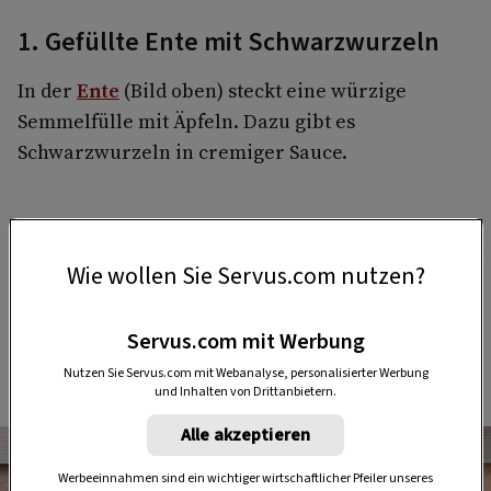
1. Gefüllte Ente mit Schwarzwurzeln
In der
Ente
(Bild oben) steckt eine würzige
Semmelfülle mit Äpfeln. Dazu gibt es
Schwarzwurzeln in cremiger Sauce.
2. Gefüllter Lungenbraten mit
Ingwerspinat
Wie wollen Sie Servus.com nutzen?
Zarter
Lungenbraten
umhüllt eine Füllung aus
Servus.com mit Werbung
gedörrten Marillen und Räucherspeck, Spinat
und fruchtigen Orangen. Ein wahrer Genuss!
Nutzen Sie Servus.com mit Webanalyse, personalisierter Werbung
und Inhalten von Drittanbietern.
Alle akzeptieren
Werbeeinnahmen sind ein wichtiger wirtschaftlicher Pfeiler unseres