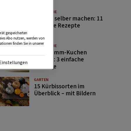
GUTE KÜCHE
Saucen selber machen: 11
beliebte Rezepte
rät gespeicherten
reies Abo nutzen, werden von
tionen finden Sie in unserer
GUTE KÜCHE
Osterlamm-Kuchen
backen: 3 einfache
Einstellungen
Rezepte
GARTEN
15 Kürbissorten im
Überblick – mit Bildern