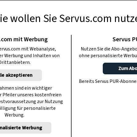
ie wollen Sie Servus.com nutz
TE KÜCHE
 Weihnachtsmenü
.com mit Werbung
Servus 
ervus.com mit Webanalyse,
Nutzen Sie die Abo-Angebo
llgut“ in Salzburg
ter Werbung und Inhalten von
ohne personalisierte Werbu
Drittanbietern.
Zum Ab
lle akzeptieren
rt, an dem man sich einfindet, um
Bereits Servus PUR-Abonn
üche zu genießen. Küchenchef Florian
hmen sind ein wichtiger
r Pfeiler unseres kostenfreien
TV-Reporterin Iris Pohl ein Menü in
estvoraussetzung zur Nutzung
gen gezaubert.
illigung für personalisierte
Werbung.
nalisierte Werbung