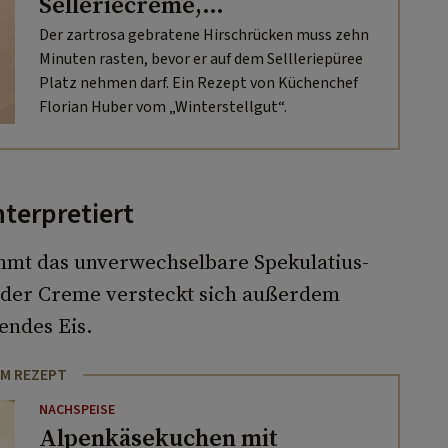
Selleriecreme,
Speckkohlsprossen und
Der zartrosa gebratene Hirschrücken muss zehn
Erdäpfelbuchteln
Minuten rasten, bevor er auf dem Sellleriepüree
Platz nehmen darf. Ein Rezept von Küchenchef
Florian Huber vom „Winterstellgut“.
terpretiert
mmt das unverwechselbare Spekulatius-
 der Creme versteckt sich außerdem
endes Eis.
M REZEPT
NACHSPEISE
Alpenkäsekuchen mit