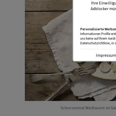
Ihre Einwillig
Adblocker müs
Personalisierte Werbun
Informationen Profile ers
uns keine auf Ihrem Gerät
Datenschutzrichtlinie, in 
Impressu
Schon einmal Weißwurst im Sal