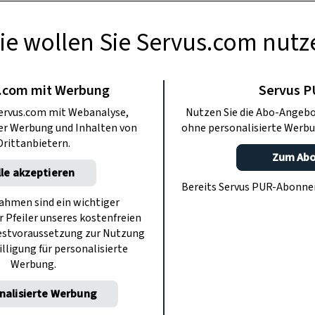
ie wollen Sie Servus.com nutz
TE KÜCHE
ezepte für den
.com mit Werbung
Servus 
ervus.com mit Webanalyse,
Nutzen Sie die Abo-Angebo
mmer
ter Werbung und Inhalten von
ohne personalisierte Werbu
Drittanbietern.
Zum Ab
lle akzeptieren
re Lieblingsrezepte schmecken nicht
Bereits Servus PUR-Abonn
 auf angenehme Weise satt.
hmen sind ein wichtiger
r Pfeiler unseres kostenfreien
estvoraussetzung zur Nutzung
illigung für personalisierte
Werbung.
nalisierte Werbung