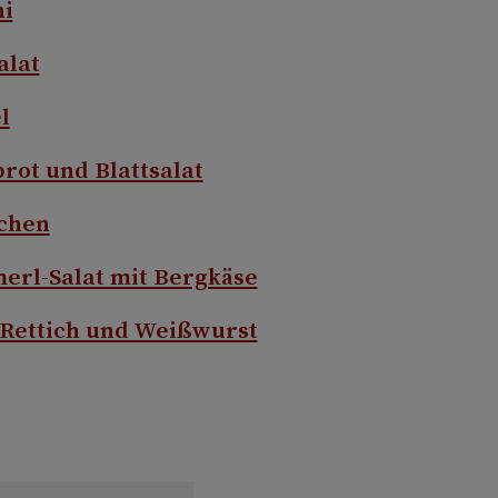
ni
alat
l
rot und Blattsalat
schen
erl-Salat mit Bergkäse
t Rettich und Weißwurst