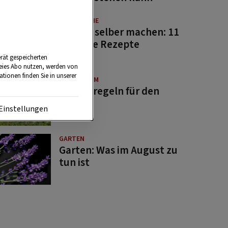
GUTE KÜCHE
Saucen selber machen: 11
beliebte Rezepte
rät gespeicherten
reies Abo nutzen, werden von
tionen finden Sie in unserer
BRAUCHTUM
Bauernregeln für den
August
Einstellungen
GARTEN
Garten: Was im August zu
tun ist