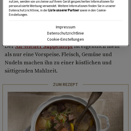
HIER MEHR ERFAHREN
nutzen, werden von uns keine auf Ihrem Gerät gespeicherten Informationen für
personalisierte Werbung verwendet. Weitere Informationen finden Sie in unserer
Datenschutzrichtlinie, in der
Liste unserer Partner
sowie in den Cookie-
Einstellungen.
Impressum
1. Alt-Wiener Suppentopf
Datenschutzrichtlinie
Cookie-Einstellungen
Der
Alt-Wiener Suppentopf
ist eigentlich mehr
als nur eine Vorspeise. Fleisch, Gemüse und
Nudeln machen ihn zu einer köstlichen und
sättigenden Mahlzeit.
ZUM REZEPT