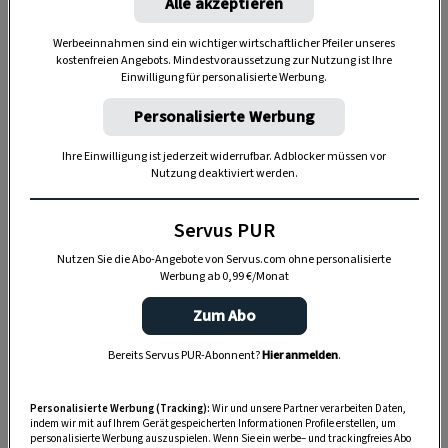
Alle akzeptieren
Werbeeinnahmen sind ein wichtiger wirtschaftlicher Pfeiler unseres
kostenfreien Angebots. Mindestvoraussetzung zur Nutzung ist Ihre
Einwilligung für personalisierte Werbung.
Personalisierte Werbung
Ihre Einwilligung ist jederzeit widerrufbar. Adblocker müssen vor
Nutzung deaktiviert werden.
Servus PUR
„Servus Garten“ auf WhatsApp
Nutzen Sie die Abo-Angebote von Servus.com ohne personalisierte
Werbung ab 0,99 €/Monat
Nutzen Sie WhatsApp auf Ihrem Handy und lieben es, auf
Zum Abo
dem Balkon, der Terrasse oder im Garten zu werkeln? In
unserem kostenlosen WhatsApp-Kanal finden Sie täglich
Bereits Servus PUR-Abonnent?
Hier anmelden
.
Tipps und Tricks für Garten, Terrasse, Balkon- und
Zimmerpflanzen.
Personalisierte Werbung (Tracking):
Wir und unsere Partner verarbeiten Daten,
indem wir mit auf Ihrem Gerät gespeicherten Informationen Profile erstellen, um
personalisierte Werbung auszuspielen. Wenn Sie ein werbe– und trackingfreies Abo