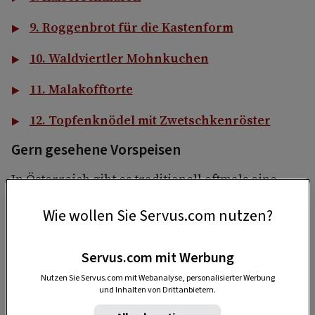
9. Roggenbrot für die Kastenform
10. Waldviertler Mohnkuchen
11. Malakofftorte
12. Topfenknödel mit Zwetschkenröster
Gern gesehene Vorspeisen
In Österreich gibt es traditionell oftmals eine
Suppe als Vorspeise. besonders beliebt ihr hier
Wie wollen Sie Servus.com nutzen?
der klassische Wiener Suppentopf, der auch gut
als Hauptspeise durchgehen könnte. Und für
Servus.com mit Werbung
Käsefreunde ist auch etwas unter den
beliebtesten Zehn mit dabei.
Nutzen Sie Servus.com mit Webanalyse, personalisierter Werbung
und Inhalten von Drittanbietern.